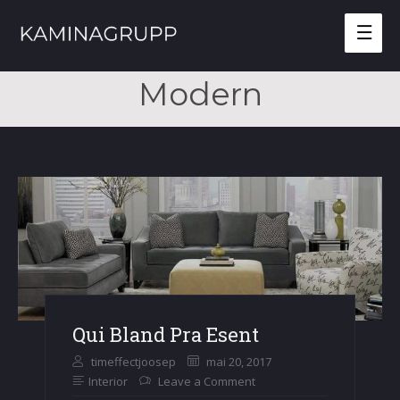
Mai
Men
Modern
Qui Bland Pra Esent
timeffectjoosep
mai 20, 2017
Interior
Leave a Comment