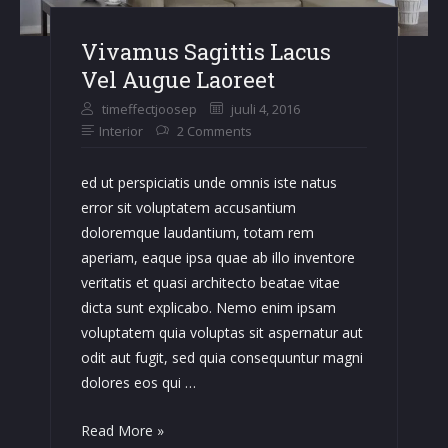
Vivamus Sagittis Lacus
Vel Augue Laoreet
timeffectjoosep
juuli 4, 2016
Interior
2 Comments
ed ut perspiciatis unde omnis iste natus
error sit voluptatem accusantium
doloremque laudantium, totam rem
aperiam, eaque ipsa quae ab illo inventore
veritatis et quasi architecto beatae vitae
dicta sunt explicabo. Nemo enim ipsam
voluptatem quia voluptas sit aspernatur aut
odit aut fugit, sed quia consequuntur magni
dolores eos qui …
Vivamus
Read More »