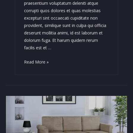
praesentium voluptatum deleniti atque
corrupti quos dolores et quas molestias
excepturi sint occaecati cupiditate non
provident, similique sunt in culpa qui officia
deserunt mollitia animi, id est laborum et
dolorum fuga. Et harum quidem rerum
facilis est et …
Tortor
Read More »
Mauris
Condimentum
Nibh