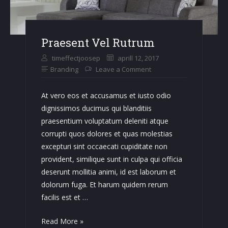
Praesent Vel Rutrum
timeffectjoosep
aprill 12, 2017
Branding
Leave a Comment
At vero eos et accusamus et iusto odio
dignissimos ducimus qui blanditiis
praesentium voluptatum deleniti atque
corrupti quos dolores et quas molestias
excepturi sint occaecati cupiditate non
provident, similique sunt in culpa qui officia
deserunt mollitia animi, id est laborum et
dolorum fuga. Et harum quidem rerum
facilis est et …
Praesent
Read More »