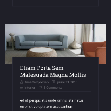
Sagittis
Lacus
Vel
Augue
Laoreet
Etiam Porta Sem
Malesuada Magna Mollis
timeffectjoosep
juuni 23, 2016
Interior
3 Comments
ed ut perspiciatis unde omnis iste natus
error sit voluptatem accusantium