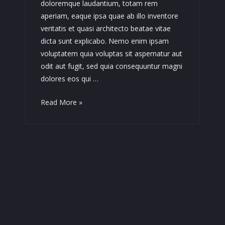
doloremque laudantium, totam rem
aperiam, eaque ipsa quae ab illo inventore
veritatis et quasi architecto beatae vitae
dicta sunt explicabo. Nemo enim ipsam
voluptatem quia voluptas sit aspernatur aut
odit aut fugit, sed quia consequuntur magni
dolores eos qui …
Etiam
Read More »
Porta
Sem
Malesuada
Magna
Mollis