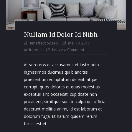
Nullam Id Dolor Id Nibh
timeffectjoosep
mai 18, 2017
Interior
Leave a Comment
At vero eos et accusamus et iusto odio
dignissimos ducimus qui blanditiis
praesentium voluptatum deleniti atque
corrupti quos dolores et quas molestias
excepturi sint occaecati cupiditate non
provident, similique sunt in culpa qui officia
deserunt mollitia animi, id est laborum et
dolorum fuga. Et harum quidem rerum
facilis est et …