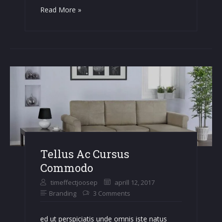
Nullam
Read More »
Id
Dolor
Id
Nibh
Tellus Ac Cursus
Commodo
timeffectjoosep
aprill 12, 2017
Branding
3 Comments
ed ut perspiciatis unde omnis iste natus